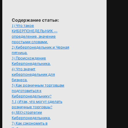
Содержание статьи:
1)
Что такое
КИБЕРПОНЕДЕЛЬНИК —
определение, значение
простыми словами.
2)
Киберпонедельник и Черная
пятница.
3)
Происхождение
Киберпонедельника.
4)
Что значит
киберпонедельник для
бизнеса.
5)
Как розничным торговцам
подготовиться к
Киберпонедельнику?
5.1)
Итак, что могут сделать
розничные торговцы?
6)
SEO стратегии
Киберпонедельника.
7)
Как сэкономить в