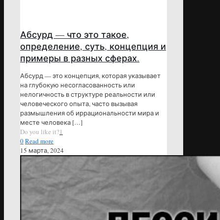
Абсурд — что это такое,
определение, суть, концепция и
примеры в разных сферах.
Абсурд — это концепция, которая указывает
на глубокую несогласованность или
нелогичность в структуре реальности или
человеческого опыта, часто вызывая
размышления об иррациональности мира и
месте человека
[…]
Do you like it?
1
0
Read more
15 марта, 2024