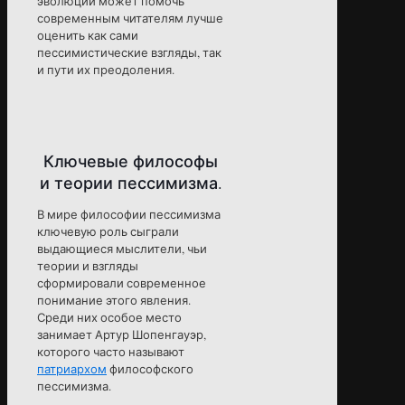
эволюции может помочь
современным читателям лучше
оценить как сами
пессимистические взгляды, так
и пути их преодоления.
Ключевые философы
и теории пессимизма.
В мире философии пессимизма
ключевую роль сыграли
выдающиеся мыслители, чьи
теории и взгляды
сформировали современное
понимание этого явления.
Среди них особое место
занимает Артур Шопенгауэр,
которого часто называют
патриархом
философского
пессимизма.