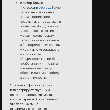
Альбер Камю:
Философия
абсурда
Камю
также вносит важный
вклад в понимание
пессимизма, представляя
жизнь как абсурдную из-
за ее несоответствия
между человеческим
стремлением к значению
и беспорядочным хаосом
мира. Камю утверждает,
что принятие
абсурдности жизни без
прибегания к иллюзиям
позволяет человеку
обрести личную свободу
и аутентичность.
Эти философы и их теории
иллюстрируют глубину и
сложность пессимизма как
мировоззрения. Они отмечают,
что пессимизм не
ограничивается только