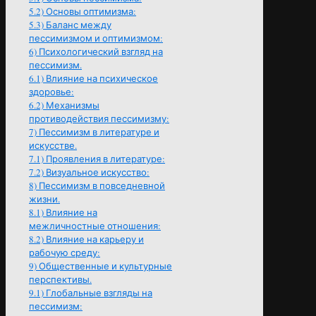
5.2)
Основы оптимизма:
5.3)
Баланс между
пессимизмом и оптимизмом:
6)
Психологический взгляд на
пессимизм.
6.1)
Влияние на психическое
здоровье:
6.2)
Механизмы
противодействия пессимизму:
7)
Пессимизм в литературе и
искусстве.
7.1)
Проявления в литературе:
7.2)
Визуальное искусство:
8)
Пессимизм в повседневной
жизни.
8.1)
Влияние на
межличностные отношения:
8.2)
Влияние на карьеру и
рабочую среду:
9)
Общественные и культурные
перспективы.
9.1)
Глобальные взгляды на
пессимизм: