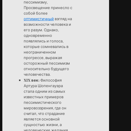
пессимизму,
Просвещение принесло с
собой более
оптимистичный
взгляд на
возможности человека и
его разум. Однако,
одновременно
появлялись и голоса,
которые сомневались в
неограниченном
прогрессе, выражая
осторожный пессимизм
относительно будущего
человечества.
XIX век:
Философия
Артура Шопенгауэра
стала одним из самых
известных примеров
пессимистического
мировоззрения, где он
считал, что страдание
является основной
сущностью жизни, а
человеческие желания