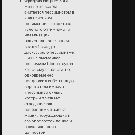
Фридрих Ницше:
Хотя
Ницше не всегда
считается пессимистом в
классическом
понимании, его критика
«слепого оптимизма» и
идеализации
рациональности вносит
важный вклад в
дискуссию о пессимизме.
Ницше высмеивал
пессимизм Шопенгауэра
как форму слабости, но
одновременно
предложил собственную
версию пессимизма —
«пессимизм силы»,
который признает
страдание как
необходимый аспект
жизни, побуждающий к
самопревосхождению и
созданию новых
ценностей.