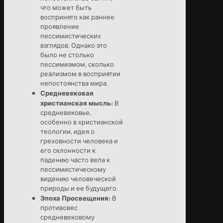
что может быть
воспринято как раннее
проявление
пессимистических
взглядов. Однако это
было не столько
пессимизмом, сколько
реализмом в восприятии
непостоянства мира.
Средневековая
христианская мысль:
В
средневековье,
особенно в христианской
теологии, идея о
греховности человека и
его склонности к
падению часто вела к
пессимистическому
видению человеческой
природы и ее будущего.
Эпоха Просвещения:
В
противовес
средневековому