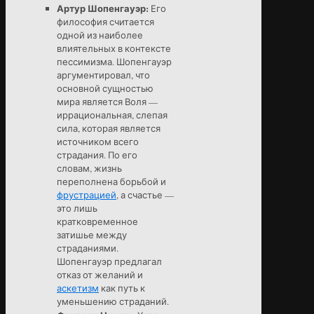
Артур Шопенгауэр:
Его
философия считается
одной из наиболее
влиятельных в контексте
пессимизма. Шопенгауэр
аргументировал, что
основной сущностью
мира является Воля —
иррациональная, слепая
сила, которая является
источником всего
страдания. По его
словам, жизнь
переполнена борьбой и
фрустрацией
, а счастье —
это лишь
кратковременное
затишье между
страданиями.
Шопенгауэр предлагал
отказ от желаний и
аскетизм
как путь к
уменьшению страданий.