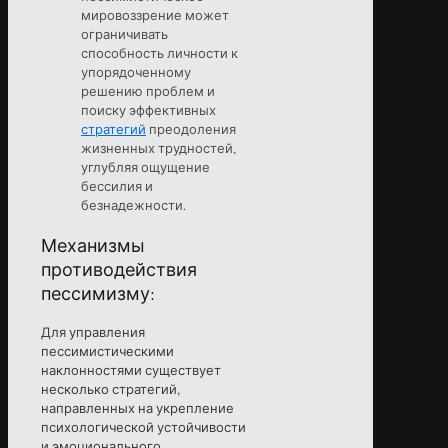
мировоззрение может
ограничивать
способность личности к
упорядоченному
решению проблем и
поиску эффективных
стратегий
преодоления
жизненных трудностей,
углубляя ощущение
бессилия и
безнадежности.
Механизмы
противодействия
пессимизму:
Для управления
пессимистическими
наклонностями существует
несколько стратегий,
направленных на укрепление
психологической устойчивости
и эмоционального