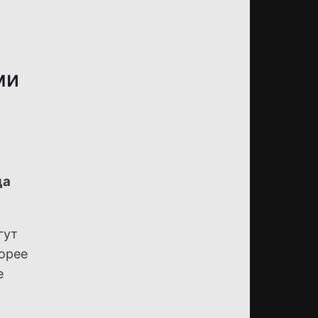
ми
да
гут
орее
е