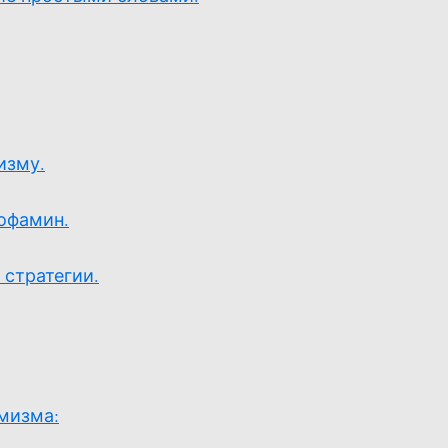
изму.
офамин.
 стратегии.
мизма: