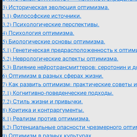
3)
Историческая эволюция оптимизма.
3.1)
Философские источники.
3.2)
Психологические перспективы.
4)
Психология оптимизма.
5)
Биологические основы оптимизма.
5.1)
Генетическая предрасположенность к оптим
5.2)
Неврологические аспекты оптимизма.
5.3)
Влияние нейротрансмиттеров: серотонин и д
6)
Оптимизм в разных сферах жизни.
7)
Как развить оптимизм: практические советы и
7.1)
Когнитивно-поведенческие подходы.
7.2)
Стиль жизни и привычки.
8)
Критика и контраргументы.
8.1)
Реализм против оптимизма.
8.2)
Потенциальные опасности чрезмерного опти
9)
Оптимизм в разных культурах.