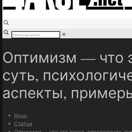
✕
Оптимизм — что э
суть, психологич
аспекты, примеры
Home
Статьи
Оптимизм — что это такое, определение, су