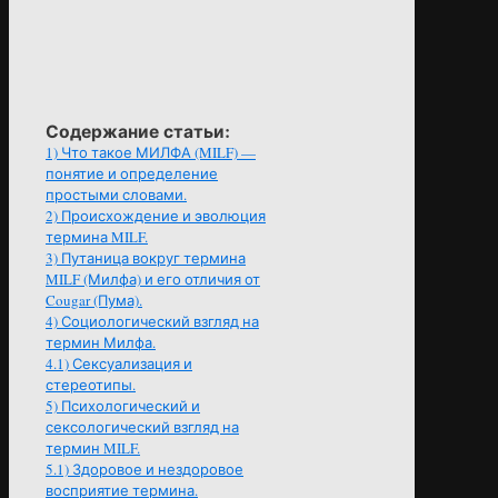
Содержание статьи:
1)
Что такое МИЛФА (MILF) —
понятие и определение
простыми словами.
2)
Происхождение и эволюция
термина MILF.
3)
Путаница вокруг термина
MILF (Милфа) и его отличия от
Cougar (Пума).
4)
Социологический взгляд на
термин Милфа.
4.1)
Сексуализация и
стереотипы.
5)
Психологический и
сексологический взгляд на
термин MILF.
5.1)
Здоровое и нездоровое
восприятие термина.