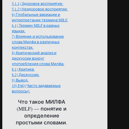
5.1.1)
Здоровое восприятие:
5.1.2)
Нездоровое восприятие:
6)
Глобальные вариации и
интерпретации термина MILF.
6.1)
Термин MILF в разных
языках.
7)
Влияние и использование
слова Милфа в различных
контекстах.
8)
Критический анализ и
дискуссии вокруг
употребления слова Милфа.
8.1)
Критика.
8.2)
Дискуссии.
9)
Вывод.
10)
FAQ (Часто задаваемые
вопросы):
Что такое МИЛФА
(MILF) — понятие и
определение
простыми словами.