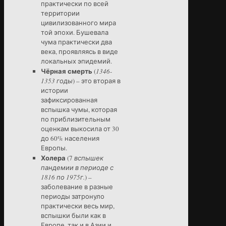
практически по всей
территории
цивилизованного мира
той эпохи. Бушевала
чума практически два
века, проявляясь в виде
локальных эпидемий.
Чёрная смерть
(
1346-
1353 годы
) – это вторая в
истории
зафиксированная
вспышка чумы, которая
по приблизительным
оценкам выкосила от 30
до 60% населения
Европы.
Холера
(7
вспышек
пандемии в периоде с
1816 по 1975г.
) –
заболевание в разные
периоды затронуло
практически весь мир,
вспышки были как в
Европе, так и в Азии и