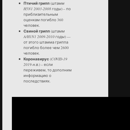
Птичий грипп
(
штамм
H5N1 2003-2008 годы
) – по
приблизительным
оценкам погибло 360
человек.
Свиной грипп
(
штамм
A/H1N1 2009-2010 годы
) —
от этого штамма гриппа
погибло более чем 2600
человек.
Коронавирус
(
COVID-19
2019-н.в.
) – если
переживем, то дополним
информацию о
последствиях.