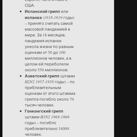
США.
Испанский грипп
или
испанка
(
1918-1919 годы
)
– принято считать самой
массовой пандемией в
мире. За 18 месяцев,
пандемия испанки
унесла жизни по разным
оценкам от 50 до 100
миллионов человек, а в
целом ей переболели
около 550 миллионов.
Азиатский грипп
(
штамм
H2N2 1957-1958 годы
) – по
приблизительным
оценкам от этого штамма
гриппа погибло около 70
тысяч человек.
Гонконгский грипп
(
штамм H3N2 1968-1969
годы
) – погибло
приблизительно 34000
человек.