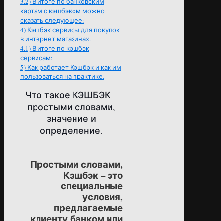
3.2)
В итоге по банковским
картам с кэшбэком можно
сказать следующее:
4)
Кэшбэк сервисы для покупок
в интернет магазинах.
4.1)
В итоге по кэшбэк
сервисам:
5)
Как работает Кэшбэк и как им
пользоваться на практике.
Что такое КЭШБЭК –
простыми словами,
значение и
определение.
Простыми словами,
Кэшбэк – это
специальные
условия,
предлагаемые
клиенту банком или