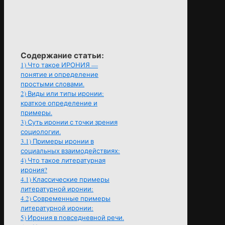
Содержание статьи:
1)
Что такое ИРОНИЯ —
понятие и определение
простыми словами.
2)
Виды или типы иронии:
краткое определение и
примеры.
3)
Суть иронии с точки зрения
социологии.
3.1)
Примеры иронии в
социальных взаимодействиях:
4)
Что такое литературная
ирония?
4.1)
Классические примеры
литературной иронии:
4.2)
Современные примеры
литературной иронии:
5)
Ирония в повседневной речи.