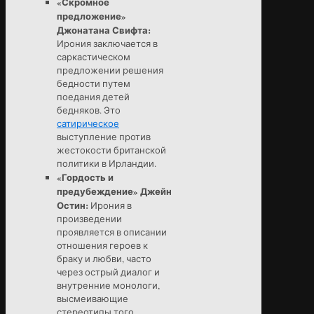
«Скромное
предложение»
Джонатана Свифта:
Ирония заключается в
саркастическом
предложении решения
бедности путем
поедания детей
бедняков. Это
сатирическое
выступление против
жестокости британской
политики в Ирландии.
«Гордость и
предубеждение» Джейн
Остин:
Ирония в
произведении
проявляется в описании
отношения героев к
браку и любви, часто
через острый диалог и
внутренние монологи,
высмеивающие
стереотипы того