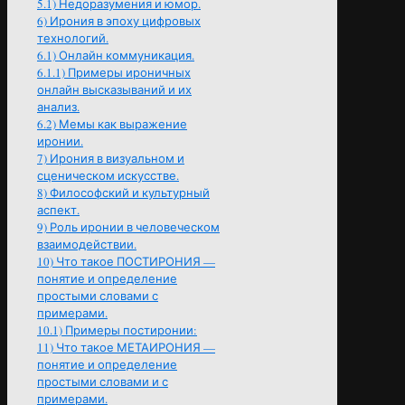
5.1)
Недоразумения и юмор.
6)
Ирония в эпоху цифровых
технологий.
6.1)
Онлайн коммуникация.
6.1.1)
Примеры ироничных
онлайн высказываний и их
анализ.
6.2)
Мемы как выражение
иронии.
7)
Ирония в визуальном и
сценическом искусстве.
8)
Философский и культурный
аспект.
9)
Роль иронии в человеческом
взаимодействии.
10)
Что такое ПОСТИРОНИЯ —
понятие и определение
простыми словами с
примерами.
10.1)
Примеры постиронии:
11)
Что такое МЕТАИРОНИЯ —
понятие и определение
простыми словами и с
примерами.