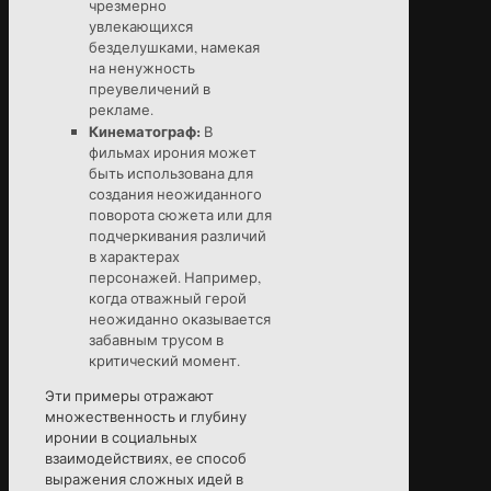
чрезмерно
увлекающихся
безделушками, намекая
на ненужность
преувеличений в
рекламе.
Кинематограф:
В
фильмах ирония может
быть использована для
создания неожиданного
поворота сюжета или для
подчеркивания различий
в характерах
персонажей. Например,
когда отважный герой
неожиданно оказывается
забавным трусом в
критический момент.
Эти примеры отражают
множественность и глубину
иронии в социальных
взаимодействиях, ее способ
выражения сложных идей в