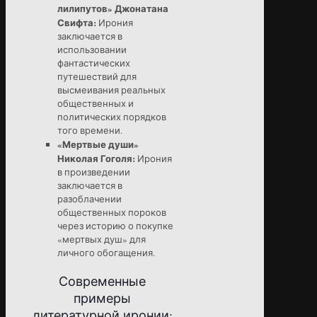
лилипутов» Джонатана
Свифта:
Ирония
заключается в
использовании
фантастических
путешествий для
высмеивания реальных
общественных и
политических порядков
того времени.
«Мертвые души»
Николая Гоголя:
Ирония
в произведении
заключается в
разоблачении
общественных пороков
через историю о покупке
«мертвых душ» для
личного обогащения.
Современные
примеры
литературной иронии: