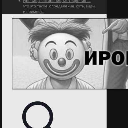
Ирония, Постирония, Метаирония —
что это такое, определение, суть, виды
и примеры.