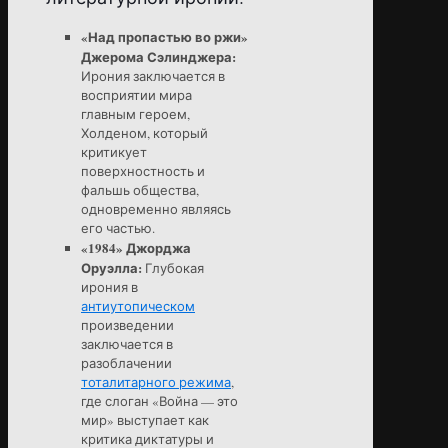
«Над пропастью во ржи»
Джерома Сэлинджера:
Ирония заключается в
восприятии мира
главным героем,
Холденом, который
критикует
поверхностность и
фальшь общества,
одновременно являясь
его частью.
«1984» Джорджа
Оруэлла:
Глубокая
ирония в
антиутопическом
произведении
заключается в
разоблачении
тоталитарного режима
,
где слоган «Война — это
мир» выступает как
критика диктатуры и