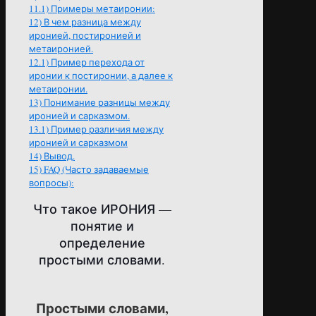
11.1)
Примеры метаиронии:
12)
В чем разница между
иронией, постиронией и
метаиронией.
12.1)
Пример перехода от
иронии к постиронии, а далее к
метаиронии.
13)
Понимание разницы между
иронией и сарказмом.
13.1)
Пример различия между
иронией и сарказмом
14)
Вывод.
15)
FAQ (Часто задаваемые
вопросы):
Что такое ИРОНИЯ —
понятие и
определение
простыми словами.
Простыми словами,