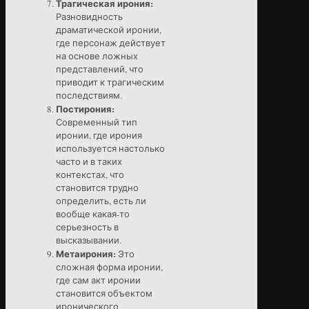
Трагическая ирония:
Разновидность
драматической иронии,
где персонаж действует
на основе ложных
представлений, что
приводит к трагическим
последствиям.
Постирония:
Современный тип
иронии, где ирония
используется настолько
часто и в таких
контекстах, что
становится трудно
определить, есть ли
вообще какая-то
серьезность в
высказывании.
Метаирония:
Это
сложная форма иронии,
где сам акт иронии
становится объектом
иронического