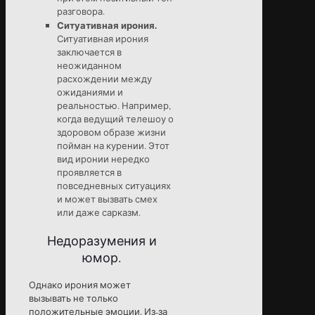
разговора.
Ситуативная ирония.
Ситуативная ирония
заключается в
неожиданном
расхождении между
ожиданиями и
реальностью. Например,
когда ведущий телешоу о
здоровом образе жизни
пойман на курении. Этот
вид иронии нередко
проявляется в
повседневных ситуациях
и может вызвать смех
или даже сарказм.
Недоразумения и
юмор.
Однако ирония может
вызывать не только
положительные эмоции. Из-за