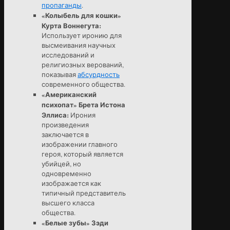
пропаганды
.
«Колыбель для кошки»
Курта Воннегута:
Использует иронию для
высмеивания научных
исследований и
религиозных верований,
показывая
абсурдность
современного общества.
«Американский
психопат» Брета Истона
Эллиса:
Ирония
произведения
заключается в
изображении главного
героя, который является
убийцей, но
одновременно
изображается как
типичный представитель
высшего класса
общества.
«Белые зубы» Зэди