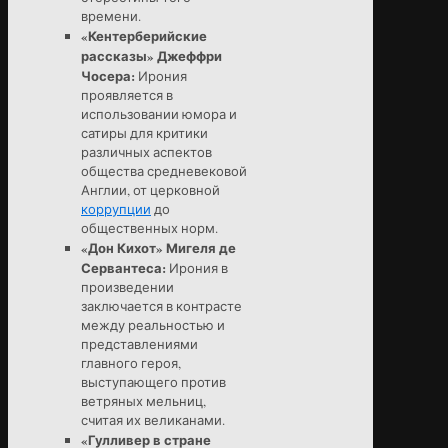
времени.
«Кентерберийские
рассказы» Джеффри
Чосера:
Ирония
проявляется в
использовании юмора и
сатиры для критики
различных аспектов
общества средневековой
Англии, от церковной
коррупции
до
общественных норм.
«Дон Кихот» Мигеля де
Сервантеса:
Ирония в
произведении
заключается в контрасте
между реальностью и
представлениями
главного героя,
выступающего против
ветряных мельниц,
считая их великанами.
«Гулливер в стране