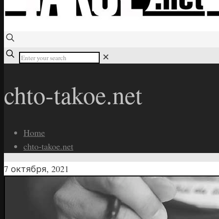
✕
chto-takoe.net
Home
chto-takoe.net
7 октября, 2021