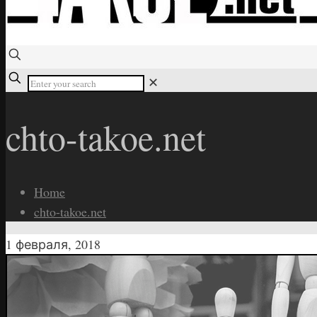
✕
chto-takoe.net
Home
chto-takoe.net
1 февраля, 2018