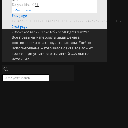
Do you like it?
31
0
Read more
Prev page
1
2
3
4
5
6
7
8
9
10
11
12
13
14
15
16
17
18
19
20
21
22
23
24
25
26
27
28
29
30
31
32
33
3
Next page
Chto-takoe.net - 2016-2025 - © All rights reserved.
Все права на материалы защищены в
соответствии с законодательством. Любое
использование материалов сайта возможно
только при установке активной ссылки на
источник.