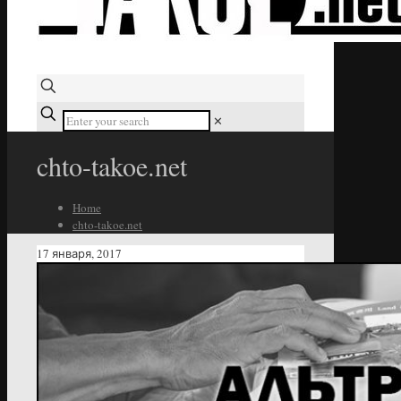
✕
chto-takoe.net
Home
chto-takoe.net
17 января, 2017