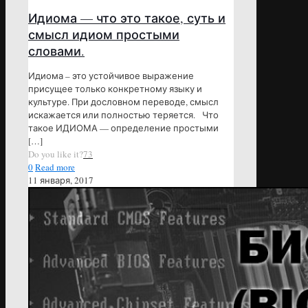
Идиома — что это такое, суть и
смысл идиом простыми
словами.
Идиома – это устойчивое выражение
присущее только конкретному языку и
культуре. При дословном переводе, смысл
искажается или полностью теряется. Что
такое ИДИОМА — определение простыми
[…]
Do you like it?
73
0
Read more
11 января, 2017