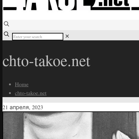
✕
chto-takoe.net
Home
chto-takoe.net
21 апреля, 2023