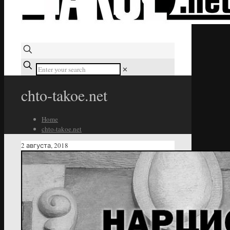
✕
chto-takoe.net
Home
chto-takoe.net
2 августа, 2018