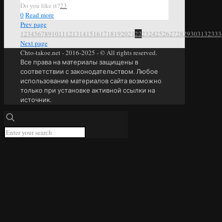
Do you like it?
23
0
Read more
Prev page
1
2
3
4
5
6
7
8
9
10
11
12
13
14
15
16
17
18
19
20
21
22
23
24
25
26
27
28
29
30
31
32
33
3
Next page
Chto-takoe.net - 2016-2025 - © All rights reserved.
Все права на материалы защищены в
соответствии с законодательством. Любое
использование материалов сайта возможно
только при установке активной ссылки на
источник.