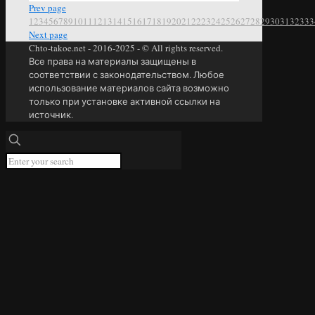
Prev page
1
2
3
4
5
6
7
8
9
10
11
12
13
14
15
16
17
18
19
20
21
22
23
24
25
26
27
28
29
30
31
32
33
3
Next page
Chto-takoe.net - 2016-2025 - © All rights reserved.
Все права на материалы защищены в
соответствии с законодательством. Любое
использование материалов сайта возможно
только при установке активной ссылки на
источник.