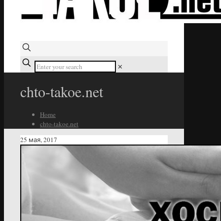
✕
chto-takoe.net
Home
chto-takoe.net
25 мая, 2017