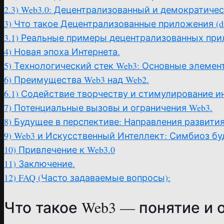
2.3)
Web3.0: Децентрализованный и демократиче
3)
Что такое Децентрализованные приложения (dAp
3.1)
Реальные примеры децентрализованных прил
4)
Новая эпоха Интернета.
5)
Технологический стек Web3: Основные элемен
6)
Преимущества Web3 над Web2.
6.1)
Содействие творчеству и стимулирование и
7)
Потенциальные вызовы и ограничения Web3.
8)
Будущее в перспективе: Направления развити
9)
Web3 и Искусственный Интеллект: Симбиоз бу
10)
Привлечение к Web3.0
11)
Заключение.
12)
FAQ (Часто задаваемые вопросы):
Что такое Web3 — понятие и