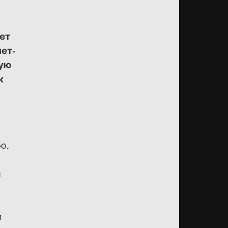
ет
ет-
ную
к
ю,
и
м