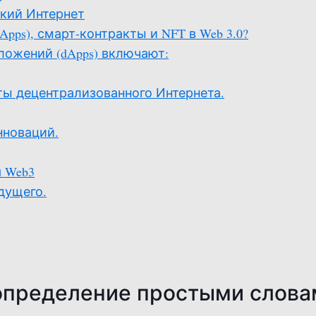
ский Интернет
ps), смарт-контракты и NFT в Web 3.0?
ожений (dApps) включают:
ты децентрализованного Интернета.
нноваций.
я Web3
дущего.
 определение простыми слова