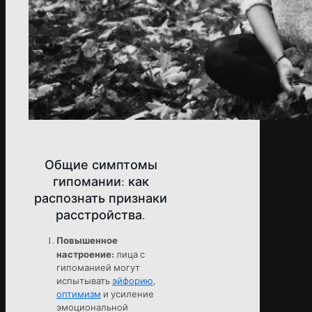
Общие симптомы
гипомании: как
распознать признаки
расстройства.
Повышенное
настроение:
лица с
гипоманией могут
испытывать
эйфорию
,
оптимизм
и усиление
эмоциональной