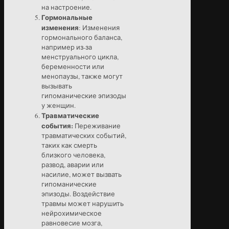
на настроение.
Гормональные
изменения
: Изменения
гормонального баланса,
например из-за
менструального цикла,
беременности или
менопаузы, также могут
вызывать
гипоманические эпизоды
у женщин.
Травматические
события:
Переживание
травматических событий,
таких как смерть
близкого человека,
развод, аварии или
насилие, может вызвать
гипоманические
эпизоды. Воздействие
травмы может нарушить
нейрохимическое
равновесие мозга,