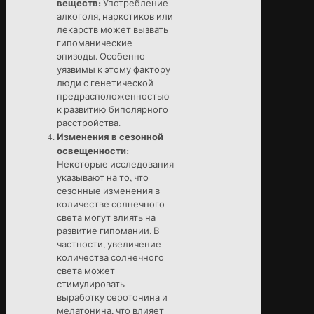
веществ:
Употребление
алкоголя, наркотиков или
лекарств может вызвать
гипоманические
эпизоды. Особенно
уязвимы к этому фактору
люди с генетической
предрасположенностью
к развитию биполярного
расстройства.
Изменения в сезонной
освещенности:
Некоторые исследования
указывают на то, что
сезонные изменения в
количестве солнечного
света могут влиять на
развитие гипомании. В
частности, увеличение
количества солнечного
света может
стимулировать
выработку серотонина и
мелатонина, что влияет