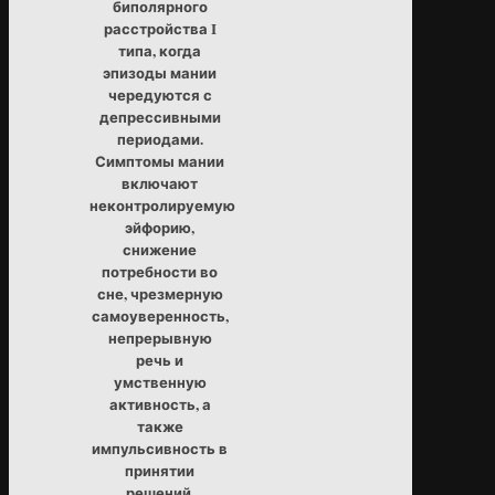
биполярного
расстройства I
типа, когда
эпизоды мании
чередуются с
депрессивными
периодами.
Симптомы мании
включают
неконтролируемую
эйфорию,
снижение
потребности во
сне, чрезмерную
самоуверенность,
непрерывную
речь и
умственную
активность, а
также
импульсивность в
принятии
решений.