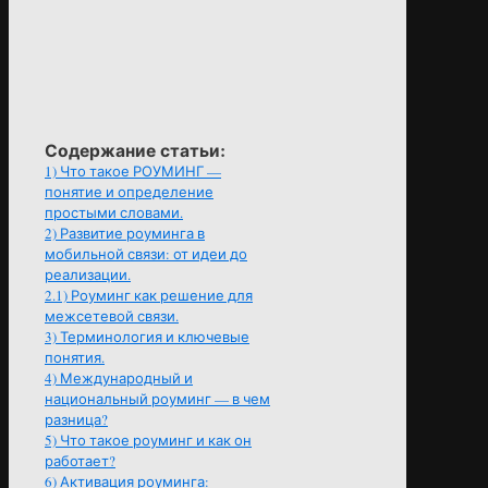
Содержание статьи:
1)
Что такое РОУМИНГ —
понятие и определение
простыми словами.
2)
Развитие роуминга в
мобильной связи: от идеи до
реализации.
2.1)
Роуминг как решение для
межсетевой связи.
3)
Терминология и ключевые
понятия.
4)
Международный и
национальный роуминг — в чем
разница?
5)
Что такое роуминг и как он
работает?
6)
Активация роуминга: