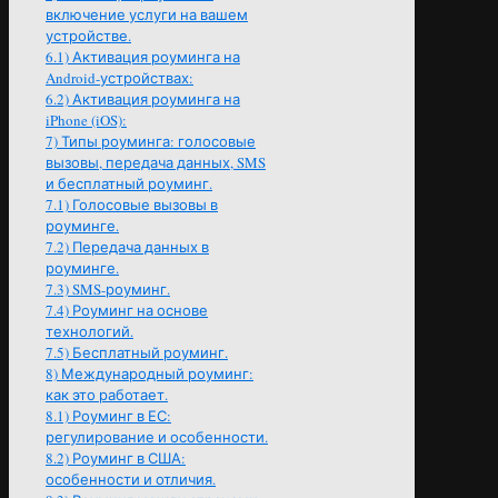
включение услуги на вашем
устройстве.
6.1)
Активация роуминга на
Android-устройствах:
6.2)
Активация роуминга на
iPhone (iOS):
7)
Типы роуминга: голосовые
вызовы, передача данных, SMS
и бесплатный роуминг.
7.1)
Голосовые вызовы в
роуминге.
7.2)
Передача данных в
роуминге.
7.3)
SMS-роуминг.
7.4)
Роуминг на основе
технологий.
7.5)
Бесплатный роуминг.
8)
Международный роуминг:
как это работает.
8.1)
Роуминг в ЕС:
регулирование и особенности.
8.2)
Роуминг в США:
особенности и отличия.