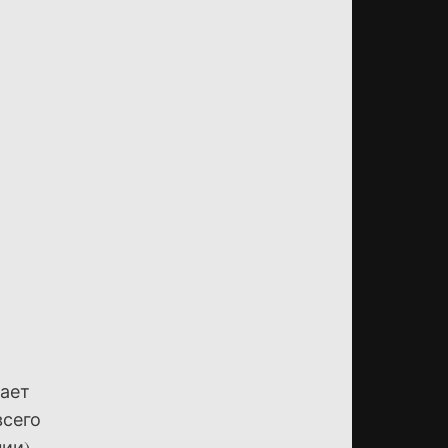
нает
всего
нии)