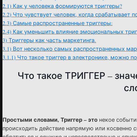
2.1)
Как у человека формируются триггеры?
2.2)
Что чувствует человек, когда срабатывает п
2.3)
Самые распространенные триггеры:
2.4)
Как уменьшить влияние эмоциональных триг
3)
Триггеры как часть маркетинга.
3.1)
Вот несколько самых распространенных мар
3.1.1)
Что такое триггер в электронике, можно по
Что такое ТРИГГЕР – зна
сл
Простыми словами, Триггер – это
некое событие
происходить действие напрямую или косвенно с
обратиться к оружию и непосредственно к спуск