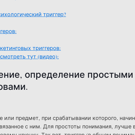
сихологический триггер?
геров:
кетинговых триггеров:
смотреть тут (видео):
чение, определение простыми
овами.
 или предмет, при срабатывании которого, начи
вязанное с ним. Для простоты понимания, лучше 
овому крючку. Так вот, триггер (в общем понима