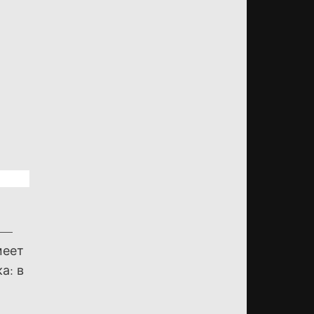
 —
меет
а: в