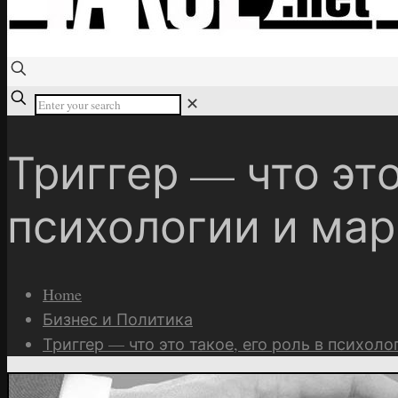
✕
Триггер — что это
психологии и мар
Home
Бизнес и Политика
Триггер — что это такое, его роль в психоло