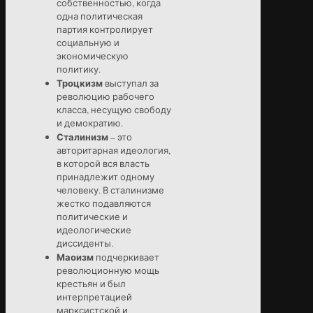
собственностью, когда
одна политическая
партия контролирует
социальную и
экономическую
политику.
Троцкизм
выступал за
революцию рабочего
класса, несущую свободу
и демократию.
Сталинизм
– это
авторитарная идеология,
в которой вся власть
принадлежит одному
человеку. В сталинизме
жестко подавляются
политические и
идеологические
диссиденты.
Маоизм
подчеркивает
революционную мощь
крестьян и был
интерпретацией
марксистской и