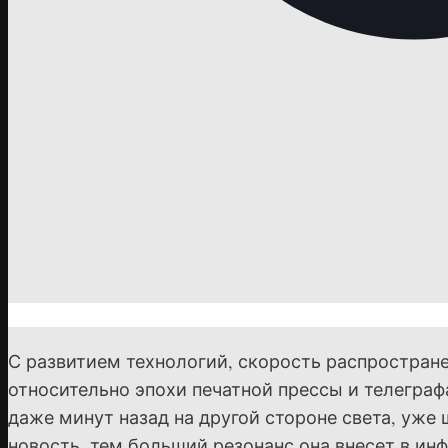
С развитием технологий, скорость распростране
относительно эпохи печатной прессы и телеграф
даже минут назад на другой стороне света, уже
новость, тем больший резонанс она внесет в ин