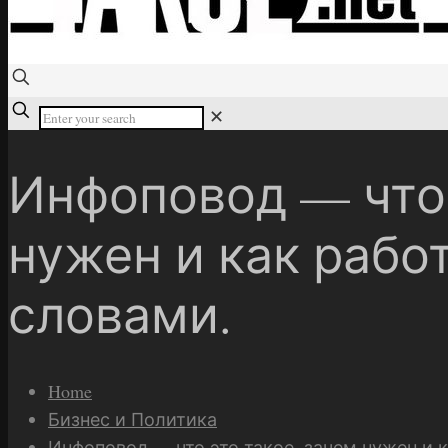
✕
Инфоповод — что 
нужен и как рабо
словами.
Home
Бизнес и Политика
Инфоповод — что это такое, зачем нужен и 