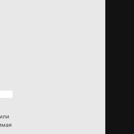
 или
чимая