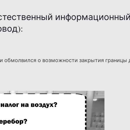
стественный информационны
овод):
чи обмолвился о возможности закрытия границы 