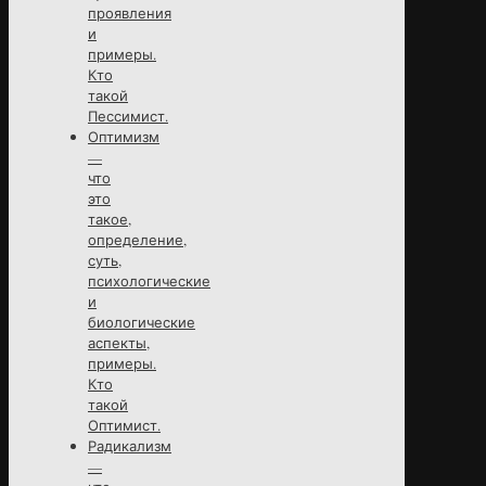
проявления
и
примеры.
Кто
такой
Пессимист.
Оптимизм
—
что
это
такое,
определение,
суть,
психологические
и
биологические
аспекты,
примеры.
Кто
такой
Оптимист.
Радикализм
—