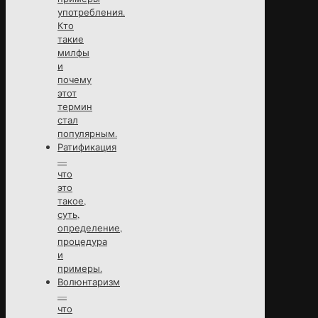
употребления.
Кто
такие
милфы
и
почему
этот
термин
стал
популярным.
Ратификация
—
что
это
такое,
суть,
определение,
процедура
и
примеры.
Волюнтаризм
—
что