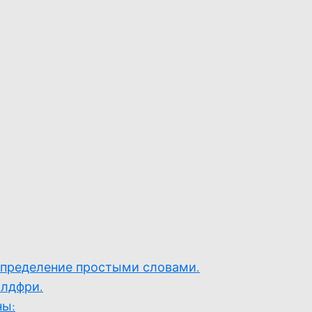
определение простыми словами.
йлдфри.
ны: