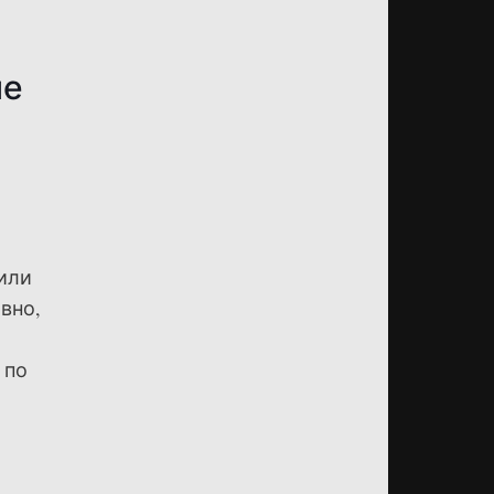
ие
или
вно,
 по