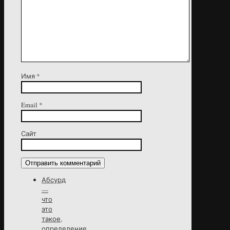
Имя
*
Email
*
Сайт
Абсурд
—
что
это
такое,
определение,