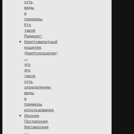
суть,
виды
и
примеры.
Кто
такой
Радикал?
Криптовалютный
кошелек
(Криптокошелек)
—
что
это
такое,
суть,
определение,
виды
и
примеры
использования.
Ирония,
Постирония,
Метаирония
—