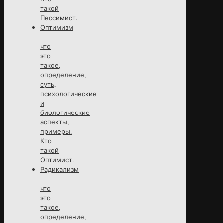
такой
Пессимист.
Оптимизм
—
что
это
такое,
определение,
суть,
психологические
и
биологические
аспекты,
примеры.
Кто
такой
Оптимист.
Радикализм
—
что
это
такое,
определение,