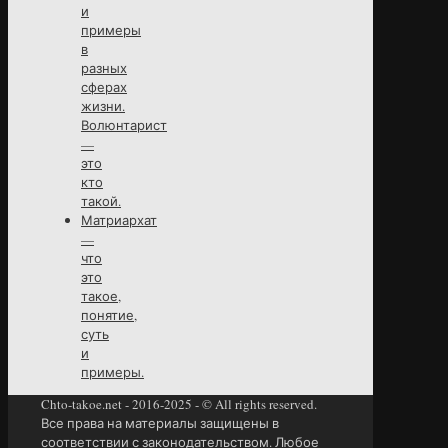
и
примеры
в
разных
сферах
жизни.
Волюнтарист
—
это
кто
такой.
Матриархат
—
что
это
такое,
понятие,
суть
и
примеры.
Chto-takoe.net - 2016-2025 - © All rights reserved.
Все права на материалы защищены в
соответствии с законодательством. Любое