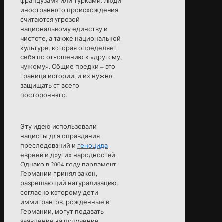
французами или турками. Люди
иностранного происхождения
считаются угрозой
национальному единству и
чистоте, а также национальной
культуре, которая определяет
себя по отношению к «другому,
чужому». Общие предки – это
граница истории, и их нужно
защищать от всего
постороннего.
Эту идею использовали
нацисты для оправдания
преследований и
геноцида
евреев и других народностей.
Однако в 2004 году парламент
Германии принял закон,
разрешающий натурализацию,
согласно которому дети
иммигрантов, рожденные в
Германии, могут подавать
заявление на получение