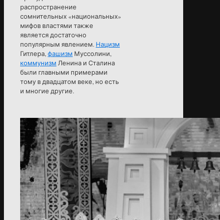
распространение
сомнительных «национальных»
мифов властями также
является достаточно
популярным явлением.
Нацизм
Гитлера,
фашизм
Муссолини,
коммунизм
Ленина и Сталина
были главными примерами
тому в двадцатом веке, но есть
и многие другие.