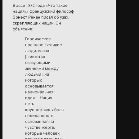
В эссе 1882 года «Что такое
нация?» французский философ
Эрнест Ренан писал об узах,
скрепляющих нации. Он
объяснил:
Героическое
прошлое, великие
люди, слава
[являются
связующими
звеньями между
людьми], на
которых
основывается
национальная
идея… Нация
есть…
крупномасштабная
солидарность,
основанная на
чувстве жертв,
которые человек
принес в прошлом,