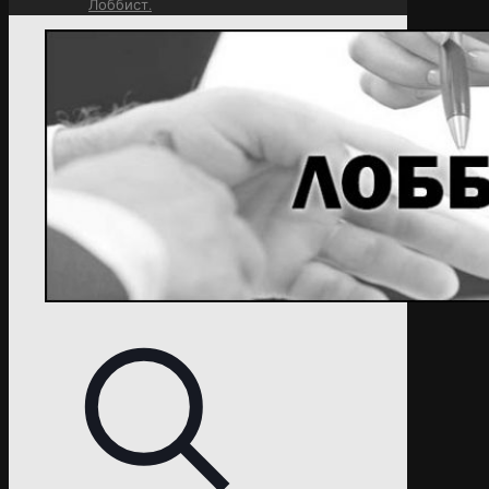
Лоббист.