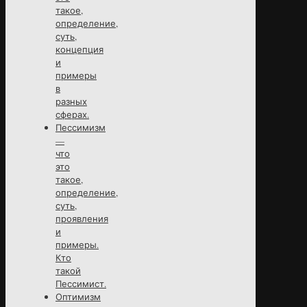
такое,
определение,
суть,
концепция
и
примеры
в
разных
сферах.
Пессимизм
—
что
это
такое,
определение,
суть,
проявления
и
примеры.
Кто
такой
Пессимист.
Оптимизм