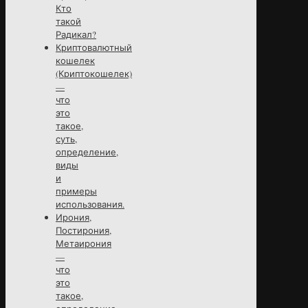
Кто
такой
Радикал?
Криптовалютный
кошелек
(Криптокошелек)
—
что
это
такое,
суть,
определение,
виды
и
примеры
использования.
Ирония,
Постирония,
Метаирония
—
что
это
такое,