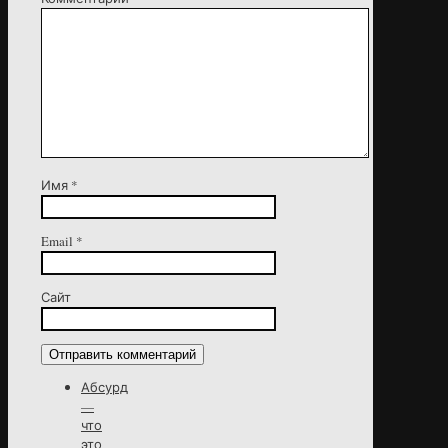
Имя
*
Email
*
Сайт
Абсурд
—
что
это