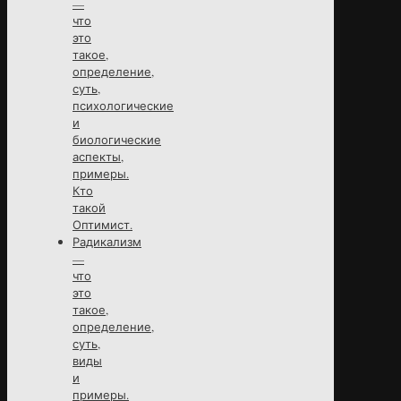
—
что
это
такое,
определение,
суть,
психологические
и
биологические
аспекты,
примеры.
Кто
такой
Оптимист.
Радикализм
—
что
это
такое,
определение,
суть,
виды
и
примеры.