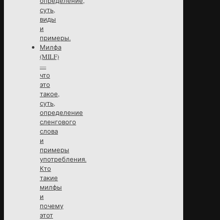
определение,
суть,
виды
и
примеры.
Милфа
(MILF)
—
что
это
такое,
суть,
определение
сленгового
слова
и
примеры
употребления.
Кто
такие
милфы
и
почему
этот