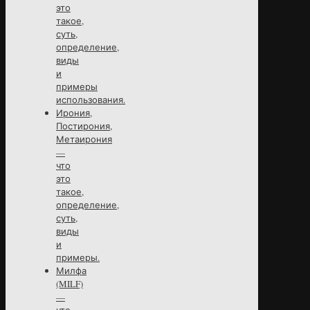
это
такое,
суть,
определение,
виды
и
примеры
использования.
Ирония,
Постирония,
Метаирония
—
что
это
такое,
определение,
суть,
виды
и
примеры.
Милфа
(MILF)
—
что