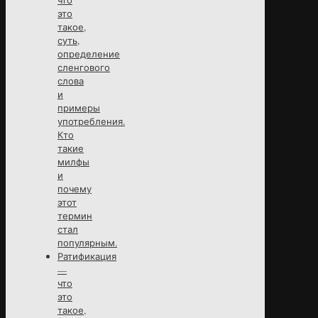
это
такое,
суть,
определение
сленгового
слова
и
примеры
употребления.
Кто
такие
милфы
и
почему
этот
термин
стал
популярным.
Ратификация
—
что
это
такое,