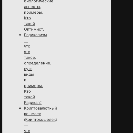
биологические
аспекты,
примеры.
Кто
такой
Оптимист.
Радикализм
—
что
это
такое,
определение,
суть,
виды
и
примеры.
Кто
такой
Радикал?
Криптовалютный
кошелек
(Криптокошелек)
—
что