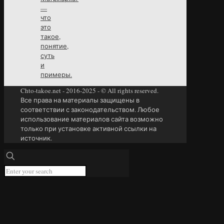
—
что
это
такое,
понятие,
суть
и
примеры.
Chto-takoe.net - 2016-2025 - © All rights reserved.
Все права на материалы защищены в
соответствии с законодательством. Любое
использование материалов сайта возможно
только при установке активной ссылки на
источник.