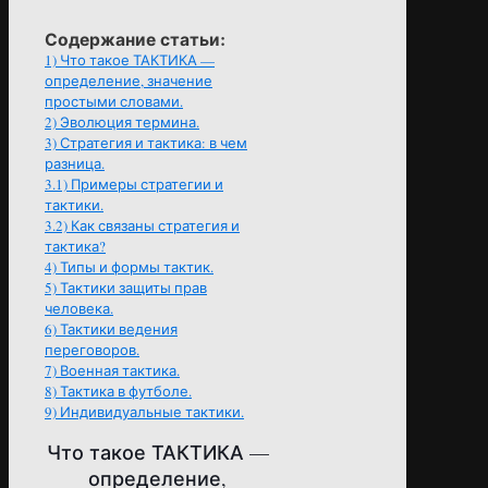
Содержание статьи:
1)
Что такое ТАКТИКА —
определение, значение
простыми словами.
2)
Эволюция термина.
3)
Стратегия и тактика: в чем
разница.
3.1)
Примеры стратегии и
тактики.
3.2)
Как связаны стратегия и
тактика?
4)
Типы и формы тактик.
5)
Тактики защиты прав
человека.
6)
Тактики ведения
переговоров.
7)
Военная тактика.
8)
Тактика в футболе.
9)
Индивидуальные тактики.
Что такое ТАКТИКА —
определение,