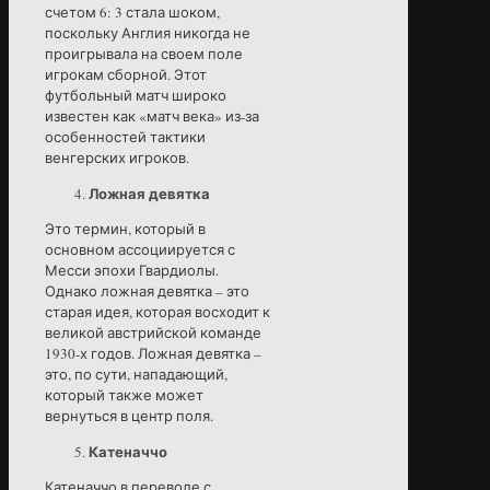
счетом 6: 3 стала шоком,
поскольку Англия никогда не
проигрывала на своем поле
игрокам сборной. Этот
футбольный матч широко
известен как «матч века» из-за
особенностей тактики
венгерских игроков.
Ложная девятка
Это термин, который в
основном ассоциируется с
Месси эпохи Гвардиолы.
Однако ложная девятка – это
старая идея, которая восходит к
великой австрийской команде
1930-х годов. Ложная девятка –
это, по сути, нападающий,
который также может
вернуться в центр поля.
Катеначчо
Катеначчо в переводе с