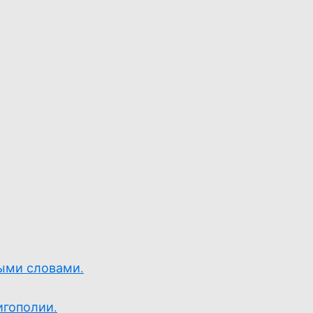
ыми словами.
игополии.