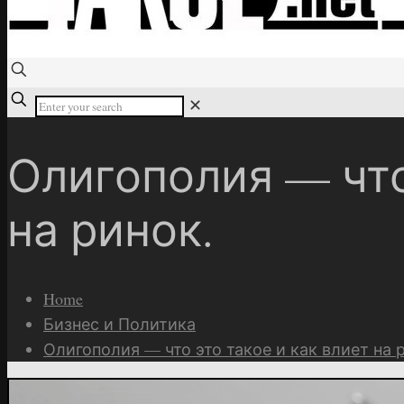
✕
Олигополия — что
на ринок.
Home
Бизнес и Политика
Олигополия — что это такое и как влиет на 