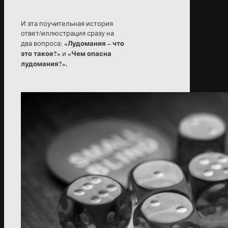
И эта поучительная история
ответ/иллюстрация сразу на
«Лудомания – что
два вопроса:
это такое?»
«Чем опасна
и
лудомания?».