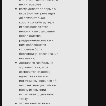
не интересует;
когда делает перерыв в
игре (
причем речь идет
об относительно
коротком тайм-ауте
), у
игрока появляются
неприятные ощущения:
беспокойство,
раздражение, позже к
ним добавляются
головные боли,
бессонница, рассеивание
внимания;
доставляя все больше
удовольствия, игра
становится наконец
единственным его
источником; покидая её,
человек, находящийся в
плену игромании,
испытывает душевную
тоску;
утрачивается связь с