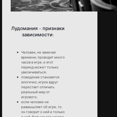
Лудомания – признаки
зависимости:
Человек, не замечая
времени, проводит много
часов в игре, и этот
период может только
увеличиваться;
поведение становится
алогично, игрок вдруг
перестает отличать
реальный мир от
игрового;
если человек не
размышляет об игре, то
он говорит о ней и только
о ней, больше его ничего