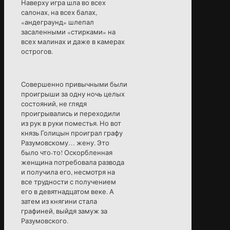
Наверху игра шла во всех
салонах, на всех балах,
«андеграунд» шлепал
засаленными «стирками» на
всех малинах и даже в камерах
острогов.
Совершенно привычными были
проигрыши за одну ночь целых
состояний, не глядя
проигрывались и переходили
из рук в руки поместья. Но вот
князь Голицын проиграл графу
Разумовскому… жену. Это
было что-то! Оскорбленная
женщина потребовала развода
и получила его, несмотря на
все трудности с получением
его в девятнадцатом веке. А
затем из княгини стала
графиней, выйдя замуж за
Разумовского.