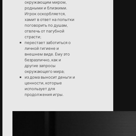
окружающим миром,
родными и близкими.
Игрок оскорбляется,
хамит в ответ на попытки
поговорить по душам,
отвлечь от пагубной
страсти;
перестает заботиться о
личной гигиене и
внешнем виде. Ему это
безразлично, как и
другие запросы
окружающего мира;
из дома выносит деньги и
ценности, которые
использует для
продолжения игры.