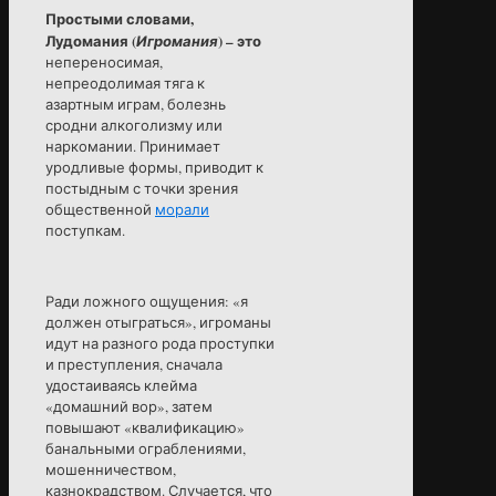
Простыми словами
,
Лудомания (
) – это
Игромания
непереносимая,
непреодолимая тяга к
азартным играм, болезнь
сродни алкоголизму или
наркомании. Принимает
уродливые формы, приводит к
постыдным с точки зрения
общественной
морали
поступкам.
Ради ложного ощущения: «я
должен отыграться», игроманы
идут на разного рода проступки
и преступления, сначала
удостаиваясь клейма
«домашний вор», затем
повышают «квалификацию»
банальными ограблениями,
мошенничеством,
казнокрадством. Случается, что