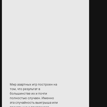
Мир азартных игр построен на
том, что результат в
большинстве их и почти
полностью случаен. Именно
эта случайность выигрыша или
проигрыша и привлекает