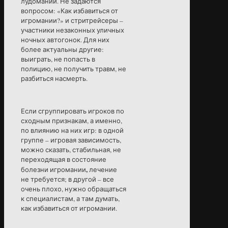
лудомании. Не задаются
вопросом: «Как избавиться от
игромании?» и стритрейсеры –
участники незаконных уличных
ночных автогонок. Для них
более актуальны другие:
выиграть, не попасть в
полицию, не получить травм, не
разбиться насмерть.
Если сгруппировать игроков по
сходным признакам, а именно,
по влиянию на них игр: в одной
группе – игровая зависимость,
можно сказать, стабильная, не
переходящая в состояние
,
болезни игромании
лечение
не требуется; в другой – все
очень плохо, нужно обращаться
к специалистам, а там думать,
как избавиться от игромании.