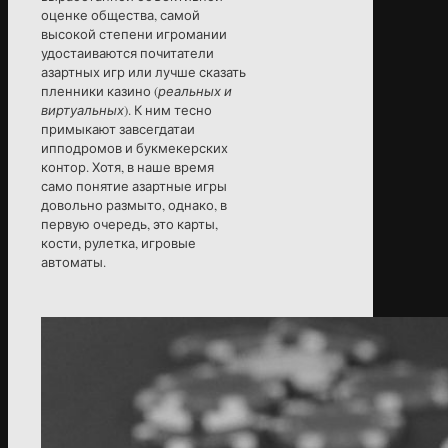
оценке общества, самой
высокой степени игромании
удостаиваются почитатели
азартных игр или лучше сказать
пленники казино (
реальных и
виртуальных
). К ним тесно
примыкают завсегдатаи
ипподромов и букмекерских
контор. Хотя, в наше время
само понятие азартные игры
довольно размыто, однако, в
первую очередь, это карты,
кости, рулетка, игровые
автоматы.