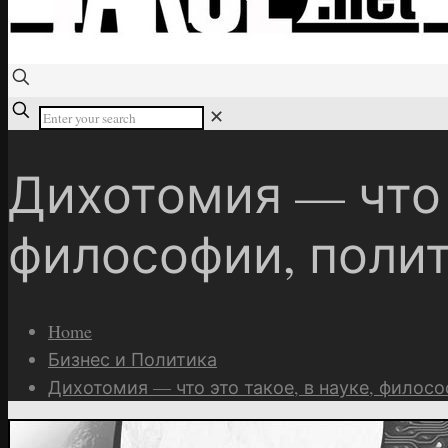
✕
Дихотомия — что э
философии, полит
Home
Бизнес и Политика
Дихотомия — что это такое, в науке, филосо