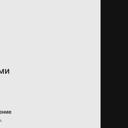
ми
ение
.