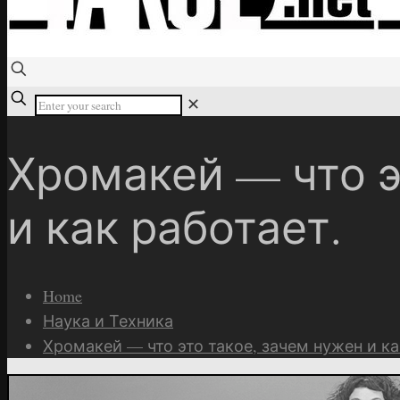
✕
Хромакей — что э
и как работает.
Home
Наука и Техника
Хромакей — что это такое, зачем нужен и ка