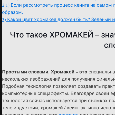
2.1)
Если рассмотреть процесс кеинга на самом
образом:
3)
Какой цвет хромакея должен быть? Зеленый и
Что такое ХРОМАКЕЙ – зна
сл
Простыми словами, Хромакей – это
специальна
нескольких изображений для получения финально
Подобная технология позволяет создавать прак
компьютерные спецэффекты. Благодаря своей эф
технология сейчас используется при съемках пр
теле индустрии, хромакей / кеинг активно исп
создания качественного
контента
при фактическо