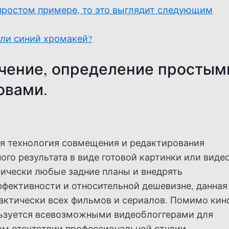
 простом примере, то это выглядит следующим
ли синий хромакей?
чение, определение простым
овами.
я технология совмещения и редактирования
го результата в виде готовой картинки или видео
тически любые задние планы и внедрять
фективности и относительной дешевизне, данная
актически всех фильмов и сериалов. Помимо кин
ользуется всевозможными видеоблоггерами для
м отсутствии профессиональной студии.