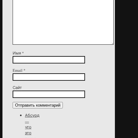
Имя
*
Email
*
Сайт
Абсурд
—
что
это