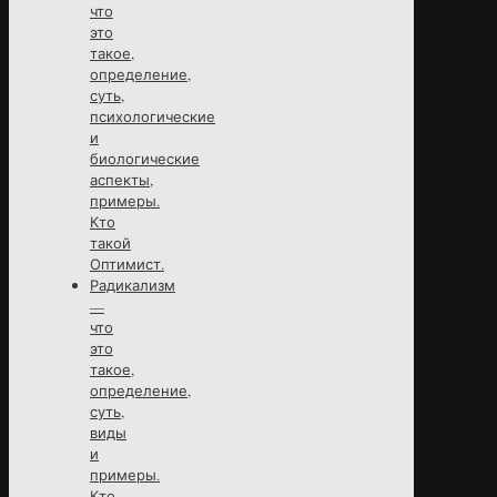
что
это
такое,
определение,
суть,
психологические
и
биологические
аспекты,
примеры.
Кто
такой
Оптимист.
Радикализм
—
что
это
такое,
определение,
суть,
виды
и
примеры.
Кто