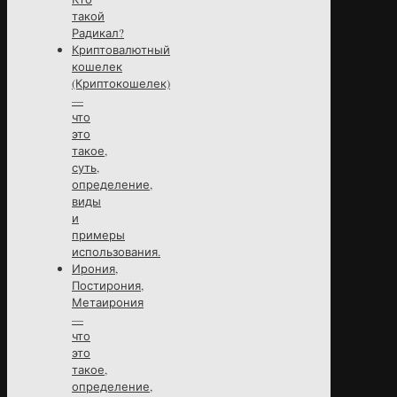
такой
Радикал?
Криптовалютный
кошелек
(Криптокошелек)
—
что
это
такое,
суть,
определение,
виды
и
примеры
использования.
Ирония,
Постирония,
Метаирония
—
что
это
такое,
определение,