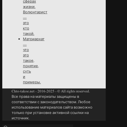
сферах
жизни.
Волюнтарист
—
это
кто
такой.
Матриархат
—
что
это
такое,
понятие,
суть
и
примеры.
Chto-takoe.net - 2016-2025 - © All rights reserved.
Все права на материалы защищены в
соответствии с законодательством. Любое
использование материалов сайта возможно
только при установке активной ссылки на
источник.