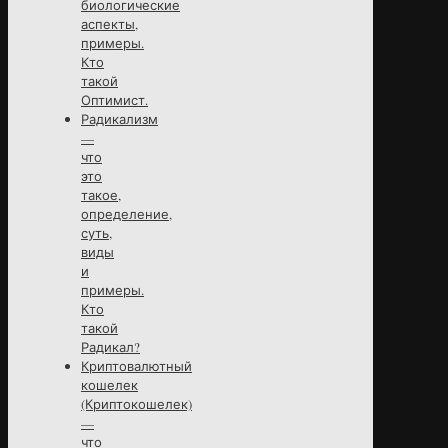
биологические
аспекты,
примеры.
Кто
такой
Оптимист.
Радикализм
—
что
это
такое,
определение,
суть,
виды
и
примеры.
Кто
такой
Радикал?
Криптовалютный
кошелек
(Криптокошелек)
—
что