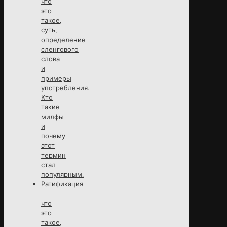
что
это
такое,
суть,
определение
сленгового
слова
и
примеры
употребления.
Кто
такие
милфы
и
почему
этот
термин
стал
популярным.
Ратификация
—
что
это
такое,