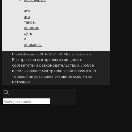
—
что
это
такое,
понятие,
суть
и
примеры.
Chto-takoe.net - 2016-2025 - © All rights reserved.
Все права на материалы защищены в
соответствии с законодательством. Любое
использование материалов сайта возможно
только при установке активной ссылки на
источник.