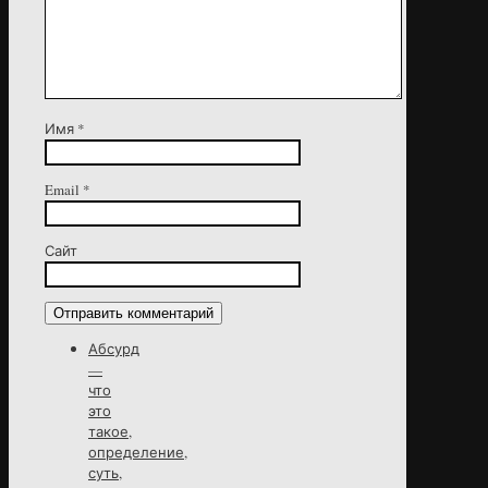
Имя
*
Email
*
Сайт
Абсурд
—
что
это
такое,
определение,
суть,