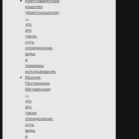
Криптовалютный
кошелек
(Криптокошелек)
—
что
это
такое,
суть,
определение,
виды
и
примеры
использования.
Ирония,
Постирония,
Метаирония
—
что
это
такое,
определение,
суть,
виды
и