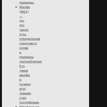
примеры.
Милфа
(MILF)
—
что
это
такое,
суть,
определение
сленгового
слова
и
примеры
употребления.
Кто
такие
милфы
и
почему
этот
термин
стал
популярным.
Ратификация