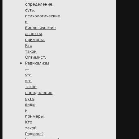
определение,
суть,
психологические
и
биологические
аспекты,
примеры.
Кто
такой
Оптимист.
Радикализм
—
что
это
такое,
определение,
суть,
виды
и
примеры.
Кто
такой
Радикал?