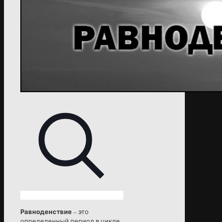
Равноденствие
– это
определенный период в цикле