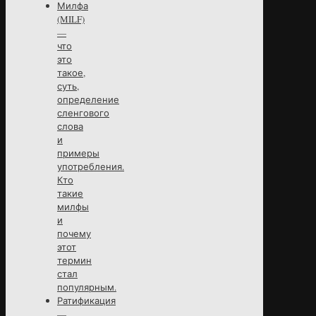
Милфа
(MILF)
—
что
это
такое,
суть,
определение
сленгового
слова
и
примеры
употребления.
Кто
такие
милфы
и
почему
этот
термин
стал
популярным.
Ратификация
—