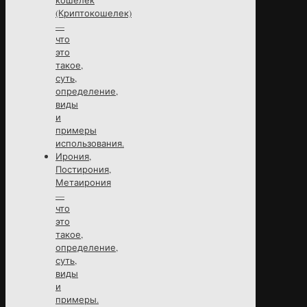
(Криптокошелек)
—
что
это
такое,
суть,
определение,
виды
и
примеры
использования.
Ирония,
Постирония,
Метаирония
—
что
это
такое,
определение,
суть,
виды
и
примеры.