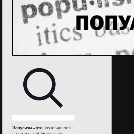
Популизм – это
разновидность
политической
философии,