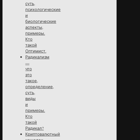
суть,
психологические
и
биологические
аспекты,
примеры.
Кто
такой
Оптимист.
Радикализм
—
что
это
такое,
определение,
суть,
виды
и
примеры.
Кто
такой
Радикал?
Криптовалютный
кошелек