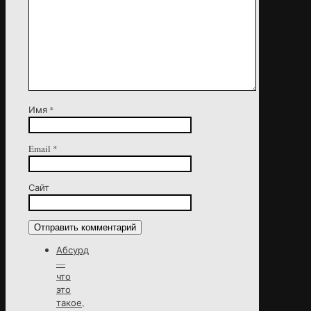
Имя
*
Email
*
Сайт
Абсурд
—
что
это
такое,