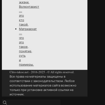
жизни.
Волюнтарист
—
это
кто
такой.
Матриархат
—
что
это
такое,
понятие,
суть
и
примеры.
Chto-takoe.net - 2016-2025 - © All rights reserved.
Все права на материалы защищены в
соответствии с законодательством. Любое
использование материалов сайта возможно
только при установке активной ссылки на
источник.