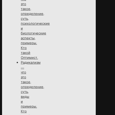
это
такое,
определение,
суть,
психологические
и
биологические
аспекты,
примеры.
Кто
такой
Оптимист.
Радикализм
—
что
это
такое,
определение,
суть,
виды
и
примеры.
Кто