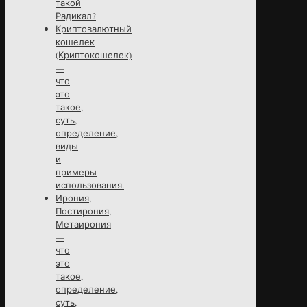
такой
Радикал?
Криптовалютный
кошелек
(Криптокошелек)
—
что
это
такое,
суть,
определение,
виды
и
примеры
использования.
Ирония,
Постирония,
Метаирония
—
что
это
такое,
определение,
суть,