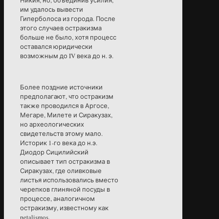
Никия, но, объединив усилия,
им удалось вывести
Гиперболоса из города. После
этого случаев остракизма
больше не было, хотя процесс
оставался юридически
возможным до IV века до н. э.
Более поздние источники
предполагают, что остракизм
также проводился в Аргосе,
Мегаре, Милете и Сиракузах,
но археологических
свидетельств этому мало.
Историк 1-го века до н.э.
Диодор Сицилийский
описывает тип остракизма в
Сиракузах, где оливковые
листья использовались вместо
черепков глиняной посуды в
процессе, аналогичном
остракизму, известному как
petalismos.