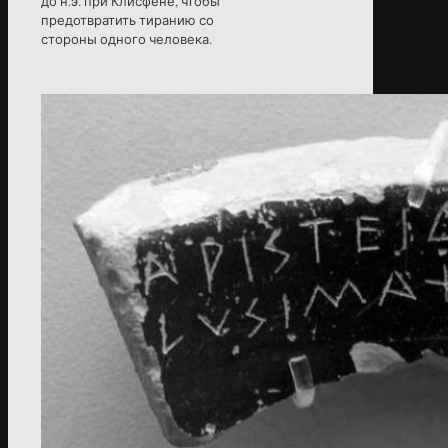
до н.э. при Клисфене, чтобы
предотвратить тиранию со
стороны одного человека.