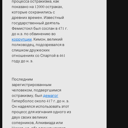
процесса остракизма, как
показано на 12000 остраках,
которые сохранились с
древних времен. Известный
государственный деятель
Фемистокл был сослан в 471 г.
до н.э. по обвинению во
коррупции
. Кимон, великий
полководец, подозревался в
слишком дружеских
отношениях со Спартой в 461
году до н. э.
Последним
зарегистрированным
человеком, подвергшимся
остракизму, был
демагог
Гиперболос около 417 г. до н. э.
Он надеялся использовать этот
процесс для изгнания одного из
двух своих великих
соперников, Алкивиада или