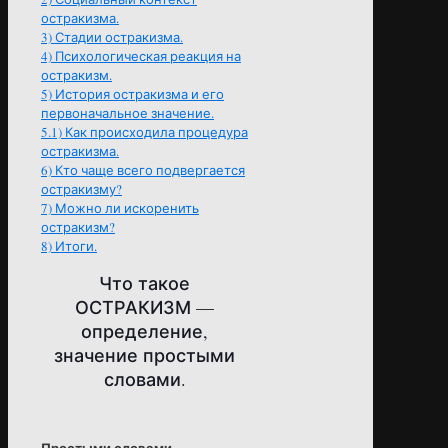
остракизма.
3)
Стадии остракизма.
4)
Психологическая реакция на
остракизм.
5)
История остракизма и его
первоначальное значение.
5.1)
Как происходила процедура
остракизма.
6)
Кто чаще всего подвергается
остракизму?
7)
Можно ли искоренить
остракизм?
8)
Итоги.
Что такое
ОСТРАКИЗМ —
определение,
значение простыми
словами.
Простыми словами,