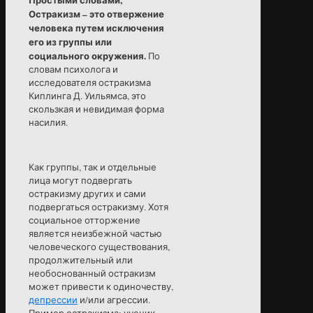
Остракизм – это отвержение
человека путем исключения
его из группы или
социального окружения.
По
словам психолога и
исследователя остракизма
Киплинга Д. Уильямса, это
скользкая и невидимая форма
насилия.
Как группы, так и отдельные
лица могут подвергать
остракизму других и сами
подвергаться остракизму. Хотя
социальное отторжение
является неизбежной частью
человеческого существования,
продолжительный или
необоснованный остракизм
может привести к одиночеству,
депрессии
и/или агрессии.
Пример остракизма: ученик