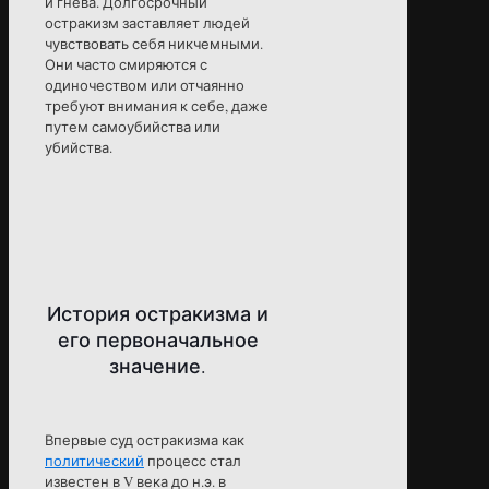
и гнева. Долгосрочный
остракизм заставляет людей
чувствовать себя никчемными.
Они часто смиряются с
одиночеством или отчаянно
требуют внимания к себе, даже
путем самоубийства или
убийства.
История остракизма и
его первоначальное
значение.
Впервые суд остракизма как
политический
процесс стал
известен в V века до н.э. в