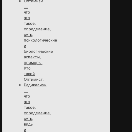
Оптимизм
—
что
это
такое,
определение,
суть,
психологические
и
биологические
аспекты,
примеры.
Кто
такой
Оптимист.
Радикализм
—
что
это
такое,
определение,
суть,
виды
и