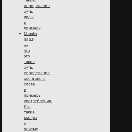
определение,
суть,
виды
и
примеры.
Милфа
(MILF)
—
что
это
такое,
суть,
определение
сленгового
слова
и
примеры
употребления.
Кто
такие
милфы
и
почему