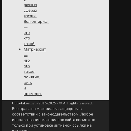
разных
сферах
жизни.
Волюнтарист
—
это
кто
такой.
Матриархат
—
что
это
такое,
понятие,
суть
и
примеры.
Chto-takoe.net - 2016-2025 - © All rights reserved.
Все права на материалы защищены в
соответствии с законодательством. Любое
использование материалов сайта возможно
только при установке активной ссылки на
источник.