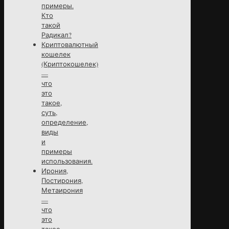
примеры.
Кто
такой
Радикал?
Криптовалютный
кошелек
(Криптокошелек)
—
что
это
такое,
суть,
определение,
виды
и
примеры
использования.
Ирония,
Постирония,
Метаирония
—
что
это
такое,