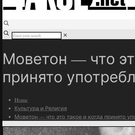
✕
Моветон — что эт
принято употребл
Home
Культура и Религия
Моветон — что это такое и когда принято уп