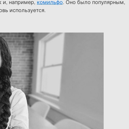
к и, например,
комильфо
. Оно было популярным,
овь используется.