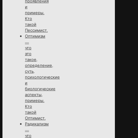
проявления
и
примеры.
Кто
такой
Пессимист.
Оптимизм
—
что
это
такое,
определение,
суть,
психологические
и
биологические
аспекты,
примеры.
Кто
такой
Оптимист.
Радикализм
—
что