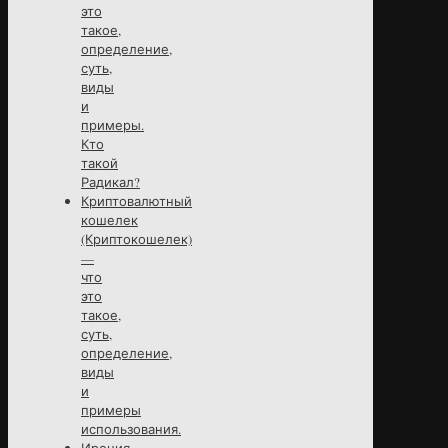
это
такое,
определение,
суть,
виды
и
примеры.
Кто
такой
Радикал?
Криптовалютный
кошелек
(Криптокошелек)
—
что
это
такое,
суть,
определение,
виды
и
примеры
использования.
Ирония,