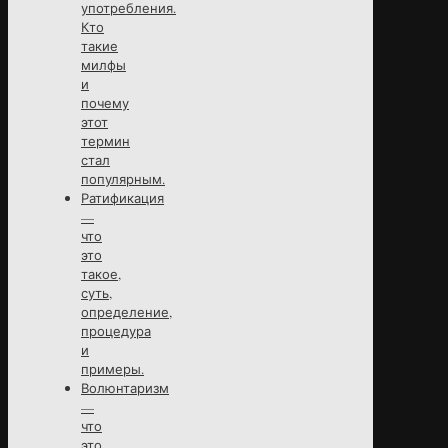
употребления.
Кто
такие
милфы
и
почему
этот
термин
стал
популярным.
Ратификация
—
что
это
такое,
суть,
определение,
процедура
и
примеры.
Волюнтаризм
—
что
это