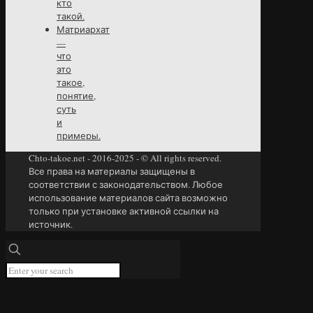
кто
такой.
Матриархат
—
что
это
такое,
понятие,
суть
и
примеры.
Chto-takoe.net - 2016-2025 - © All rights reserved.
Все права на материалы защищены в
соответствии с законодательством. Любое
использование материалов сайта возможно
только при установке активной ссылки на
источник.