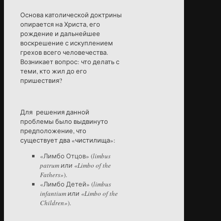
Основа католической доктрины
опирается на Христа, его
рождение и дальнейшее
воскрешение с искуплением
грехов всего человечества.
Возникает вопрос: что делать с
теми, кто жил до его
пришествия?
Для решения данной
проблемы было выдвинуто
предположение, что
существует два «чистилища»:
«Лимбо Отцов» (
limbus
patrum или «Limbo of the
Fathers»
).
«Лимбо Детей» (
limbus
infantium или «Limbo of the
Children»
).