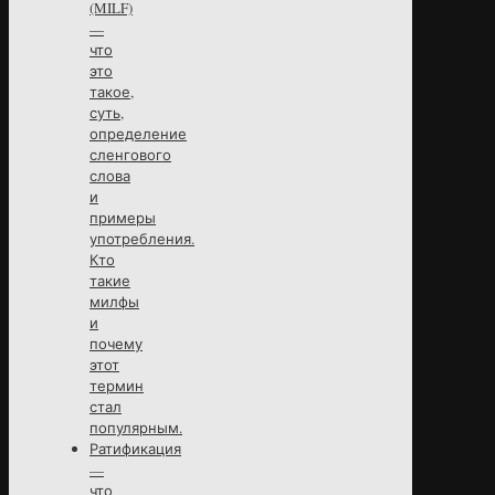
(MILF)
—
что
это
такое,
суть,
определение
сленгового
слова
и
примеры
употребления.
Кто
такие
милфы
и
почему
этот
термин
стал
популярным.
Ратификация
—
что