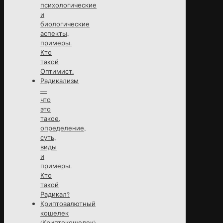
психологические
и
биологические
аспекты,
примеры.
Кто
такой
Оптимист.
Радикализм
—
что
это
такое,
определение,
суть,
виды
и
примеры.
Кто
такой
Радикал?
Криптовалютный
кошелек
(Криптокошелек)