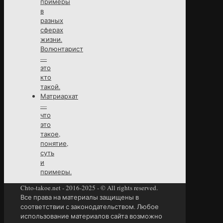
примеры
в
разных
сферах
жизни.
Волюнтарист
—
это
кто
такой.
Матриархат
—
что
это
такое,
понятие,
суть
и
примеры.
Chto-takoe.net - 2016-2025 - © All rights reserved.
Все права на материалы защищены в
соответствии с законодательством. Любое
использование материалов сайта возможно