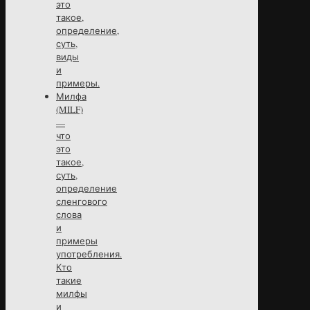
это
такое,
определение,
суть,
виды
и
примеры.
Милфа
(MILF)
—
что
это
такое,
суть,
определение
сленгового
слова
и
примеры
употребления.
Кто
такие
милфы
и