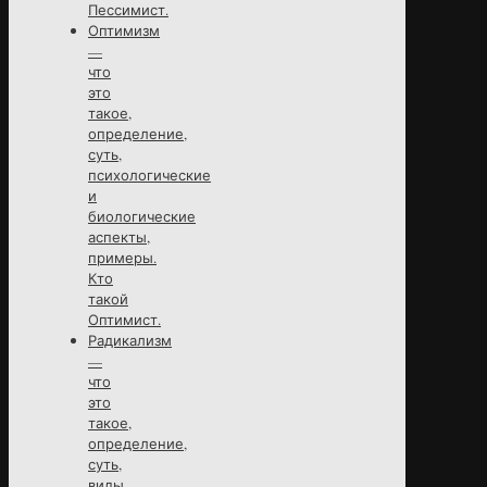
Пессимист.
Оптимизм
—
что
это
такое,
определение,
суть,
психологические
и
биологические
аспекты,
примеры.
Кто
такой
Оптимист.
Радикализм
—
что
это
такое,
определение,
суть,
виды