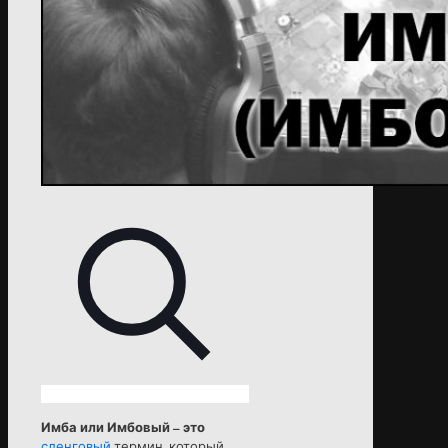
Имба или Имбовый – это
сленговый
термин, который