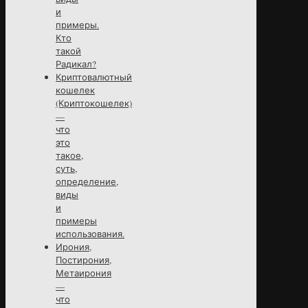
и
примеры.
Кто
такой
Радикал?
Криптовалютный
кошелек
(Криптокошелек)
—
что
это
такое,
суть,
определение,
виды
и
примеры
использования.
Ирония,
Постирония,
Метаирония
—
что