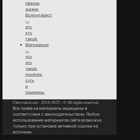
сферах
жизни.
Волюнтарист
—
это
кто
такой.
Матриархат
—
что
это
такое,
понятие,
суть
и
примеры.
Chto-takoe.net - 2016-2025 - © All rights reserved.
Все права на материалы защищены в
соответствии с законодательством. Любое
использование материалов сайта возможно
только при установке активной ссылки на
источник.