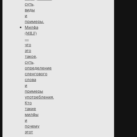
суть,
виды
и
примеры.
Милфа
(MILF)
—
что
это
такое,
суть,
определение
сленгового
слова
и
примеры
употребления.
Кто
такие
милфы
и
почему
этот