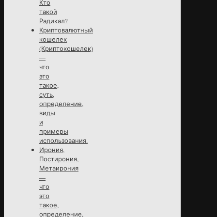
Кто
такой
Радикал?
Криптовалютный
кошелек
(Криптокошелек)
—
что
это
такое,
суть,
определение,
виды
и
примеры
использования.
Ирония,
Постирония,
Метаирония
—
что
это
такое,
определение,