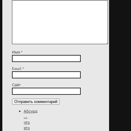
Имя
*
Email
*
Сайт
Абсурд
—
что
это