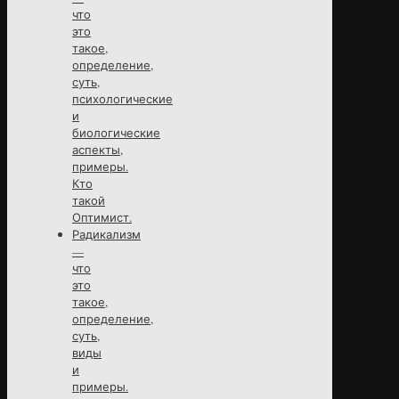
что
это
такое,
определение,
суть,
психологические
и
биологические
аспекты,
примеры.
Кто
такой
Оптимист.
Радикализм
—
что
это
такое,
определение,
суть,
виды
и
примеры.