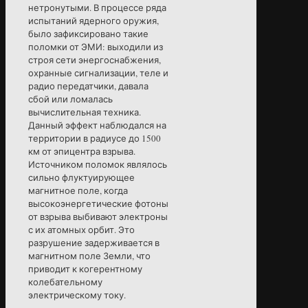
нетронутыми. В процессе ряда
испытаний ядерного оружия,
было зафиксировано такие
поломки от ЭМИ: выходили из
строя сети энергоснабжения,
охранные сигнализации, теле и
радио передатчики, давала
сбой или ломалась
вычислительная техника.
Данный эффект наблюдался на
территории в радиусе до 1500
км от эпицентра взрыва.
Источником поломок являлось
сильно флуктуирующее
магнитное поле, когда
высокоэнергетические фотоны
от взрыва выбивают электроны
с их атомных орбит. Это
разрушение задерживается в
магнитном поле Земли, что
приводит к когерентному
колебательному
электрическому току.