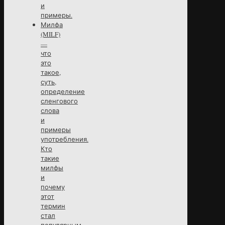
и
примеры.
Милфа
(MILF)
—
что
это
такое,
суть,
определение
сленгового
слова
и
примеры
употребления.
Кто
такие
милфы
и
почему
этот
термин
стал
популярным.