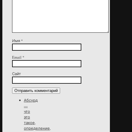
Имя
*
Email
*
Сайт
Абсурд
—
что
это
такое,
определение,