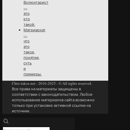
Волюнтарист
—
это
кто
такой.
Матриархат
—
что
это
такое,
понятие,
суть
и
примеры.
Chto-takoe.net - 2016-2025 - © All rights reserved.
Все права на материалы защищены в
соответствии с законодательством. Любое
использование материалов сайта возможно
только при установке активной ссылки на
источник.