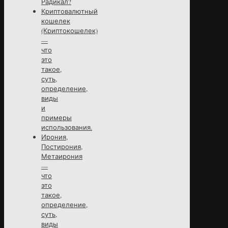
Радикал?
Криптовалютный
кошелек
(Криптокошелек)
—
что
это
такое,
суть,
определение,
виды
и
примеры
использования.
Ирония,
Постирония,
Метаирония
—
что
это
такое,
определение,
суть,
виды