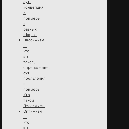
суть,
концепция
и
примеры
в
разных
сферах.
Пессимизм
—
что
это
такое,
определение,
суть,
проявления
и
примеры.
Кто
такой
Пессимист.
Оптимизм
—
что
это