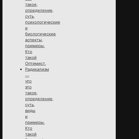
такое,
определение,
суть,
психологические
и
биологические
аспекты,
примеры.
Кто
такой
Оптимист.
Радикализм
—
что
это
такое,
определение,
суть,
виды
и
примеры.
Кто
такой