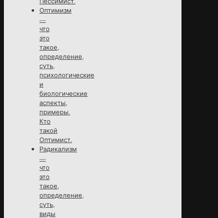
Пессимист.
Оптимизм
—
что
это
такое,
определение,
суть,
психологические
и
биологические
аспекты,
примеры.
Кто
такой
Оптимист.
Радикализм
—
что
это
такое,
определение,
суть,
виды