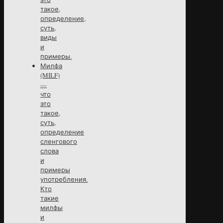
такое,
определение,
суть,
виды
и
примеры.
Милфа
(MILF)
—
что
это
такое,
суть,
определение
сленгового
слова
и
примеры
употребления.
Кто
такие
милфы
и