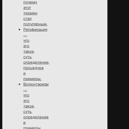
почему
этот
термин
стал
популярным.
Ратификация
—
что
это
такое,
суть,
определение,
процедура
и
примеры.
Волюнтаризм
—
что
это
такое,
суть,
определение
и
примеры