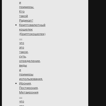
и
примеры.
Кто
такой
Радикал?
Криптовалютный
кошелек
(Криптокошелек)
—
что
это
такое,
суть,
определение,
виды
и
примеры
использования.
Ирония,
Постирония,
Метаирония
—
что
это