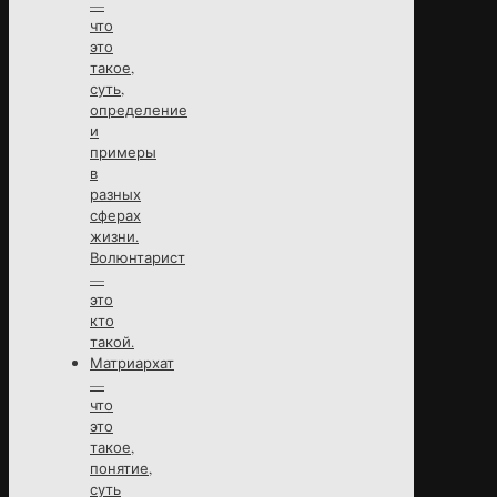
—
что
это
такое,
суть,
определение
и
примеры
в
разных
сферах
жизни.
Волюнтарист
—
это
кто
такой.
Матриархат
—
что
это
такое,
понятие,
суть