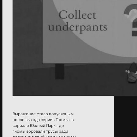
Выражение стало популярным
после выхода серии «Гномы» в
сериале Южный Парк, где
гномы воровали трусы ради