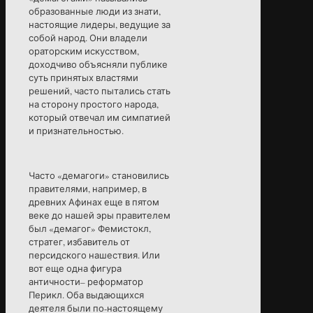
образованные люди из знати,
настоящие лидеры, ведущие за
собой народ. Они владели
ораторским искусством,
доходчиво объясняли публике
суть принятых властями
решений, часто пытались стать
на сторону простого народа,
который отвечал им симпатией
и признательностью.
Часто «демагоги» становились
правителями, например, в
древних Афинах еще в пятом
веке до нашей эры правителем
был «демагог» Фемистокл,
стратег, избавитель от
персидского нашествия. Или
вот еще одна фигура
античности– реформатор
Перикл. Оба выдающихся
деятеля были по-настоящему