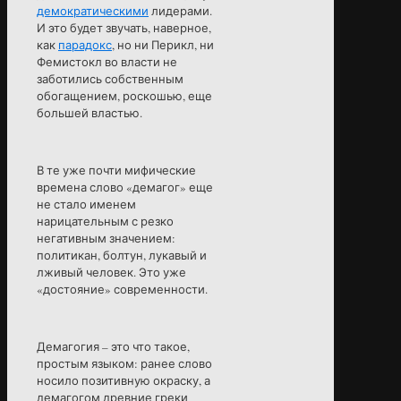
демократическими
лидерами.
И это будет звучать, наверное,
как
парадокс
, но ни Перикл, ни
Фемистокл во власти не
заботились собственным
обогащением, роскошью, еще
большей властью.
В те уже почти мифические
времена слово «демагог» еще
не стало именем
нарицательным с резко
негативным значением:
политикан, болтун, лукавый и
лживый человек. Это уже
«достояние» современности.
Демагогия – это что такое,
простым языком: ранее слово
носило позитивную окраску, а
демагогом древние греки