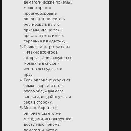
демагогические приемы,
можно просто
проигнорировать
оппонента, перестать
реагировать на его
приемы, что не так и
просто, нужно иметь
терпение и выдержку.
Привлеките третьих лиц
– этаких арбитров,
которые зафиксируют все
моменты в споре и
честно рассудят, кто
прав.
Если оппонент уходит от
темы – верните его в
русло обсуждаемого
вопроса, не дайте увести
себя в сторону.
Можно бороться с
оппонентом его же
методами, используя все
доступные приемы
демагогии. Хотя с