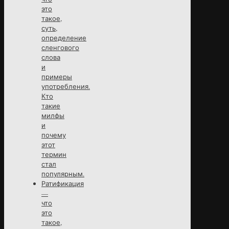
это
такое,
суть,
определение
сленгового
слова
и
примеры
употребления.
Кто
такие
милфы
и
почему
этот
термин
стал
популярным.
Ратификация
—
что
это
такое,