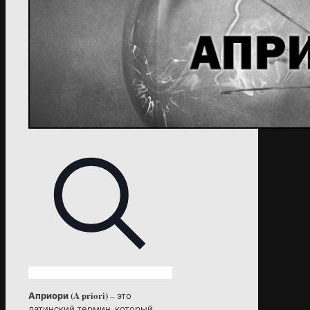
Априори (A priori)
– это
латинский термин, который