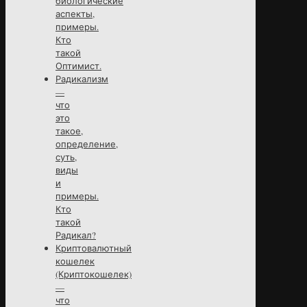
биологические
аспекты,
примеры.
Кто
такой
Оптимист.
Радикализм
—
что
это
такое,
определение,
суть,
виды
и
примеры.
Кто
такой
Радикал?
Криптовалютный
кошелек
(Криптокошелек)
—
что