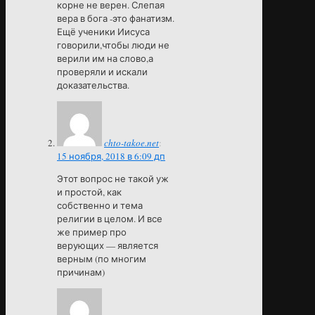
корне не верен. Слепая
вера в бога -это фанатизм.
Ещё ученики Иисуса
говорили,чтобы люди не
верили им на слово,а
проверяли и искали
доказательства.
chto-takoe.net
:
15 ноября, 2018 в 6:09 дп
Этот вопрос не такой уж
и простой, как
собственно и тема
религии в целом. И все
же пример про
верующих — является
верным (по многим
причинам)