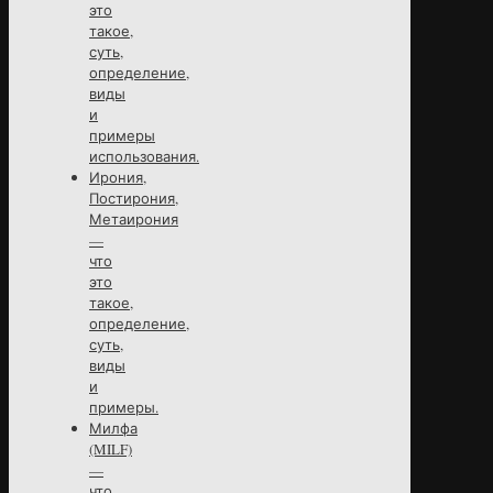
это
такое,
суть,
определение,
виды
и
примеры
использования.
Ирония,
Постирония,
Метаирония
—
что
это
такое,
определение,
суть,
виды
и
примеры.
Милфа
(MILF)
—
что