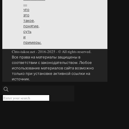
—
что
это
такое,
понятие,
суть
и
примеры.
Chto-takoe.net - 2016-2025 - © All rights reserved.
Все права на материалы защищены в
соответствии с законодательством. Любое
использование материалов сайта возможно
только при установке активной ссылки на
источник.